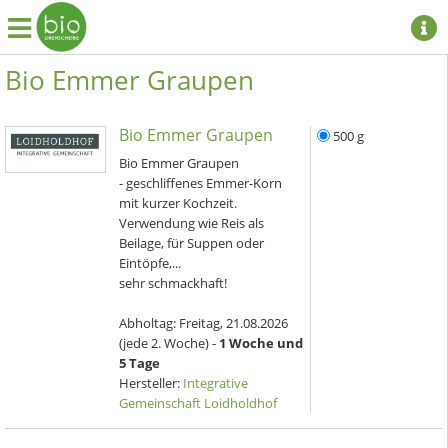
Bio Emmer Graupen
Bio Emmer Graupen
500 g
Bio Emmer Graupen
- geschliffenes Emmer-Korn
mit kurzer Kochzeit.
Verwendung wie Reis als
Beilage, für Suppen oder
Eintöpfe,...
sehr schmackhaft!
Abholtag:
Freitag, 21.08.2026
(jede 2. Woche) -
1 Woche und
5 Tage
Hersteller:
Integrative
Gemeinschaft Loidholdhof